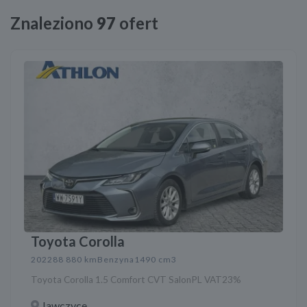
Znaleziono
97
ofert
Toyota Corolla
2022
88 880 km
Benzyna
1490 cm3
Toyota Corolla 1.5 Comfort CVT SalonPL VAT23%
Jawczyce