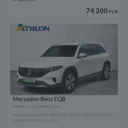
74 200
PLN
Mercedes-Benz EQB
2024
37 557 km
Elektryczny
Mercedes-Benz EQB MERCEDES-BENZ EQB 250+ 5D SUV
140KW/190PK Salon PL F