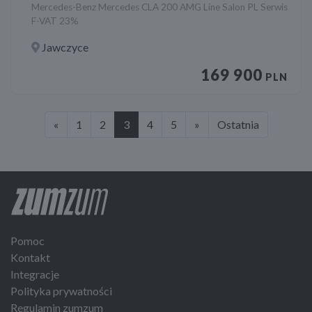
Mercedes-Benz Mercedes CLA 200 AMG Line Salon PL Serwis
F-VAT 23%
Jawczyce
169 900
PLN
«
1
2
3
4
5
»
Ostatnia
Pomoc
Kontakt
Integracje
Polityka prywatności
Regulamin zumzum