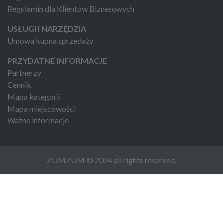
Regulamin dla Klientów Biznesowych
USŁUGI I NARZĘDZIA
Umowa kupna sprzedaży
PRZYDATNE INFORMACJE
Partnerzy
Cennik
Mapa kategorii
Mapa miejscowości
Ważne informacje
ZUMZUM © 2024 all rights reserved.