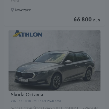
F-VAT
Jawczyce
66 800
PLN
Skoda Octavia
2023
113 010 km
Diesel
1968 cm3
Skoda Octavia Škoda Combi 2.0 TDI 150KM DSG Webasto